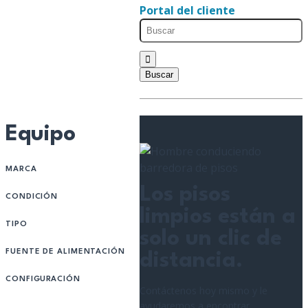
Portal del cliente
Equipo
MARCA
Los pisos
CONDICIÓN
limpios están a
TIPO
solo un clic de
FUENTE DE ALIMENTACIÓN
distancia.
CONFIGURACIÓN
Contáctenos hoy mismo y le
ayudaremos a encontrar