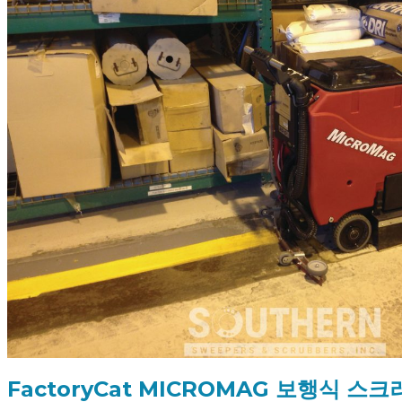
FactoryCat MICROMAG 보행식 스