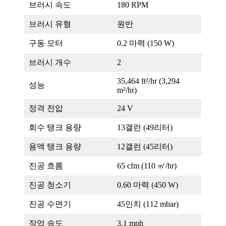
브러시 속도
180 RPM
브러시 유형
원반
구동 모터
0.2 마력 (150 W)
브러시 개수
2
35,464 ft²/hr (3,294
성능
m²/hr)
정격 전압
24 V
회수 탱크 용량
13갤런 (49리터)
용액 탱크 용량
12갤런 (45리터)
진공 흐름
65 cfm (110 ㎥/hr)
진공 청소기
0.60 마력 (450 W)
진공 수면기
45인치 (112 mbar)
작업 속도
3.1 mph