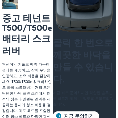
중고 테넌트
T500/T500e
배터리 스크
클릭 한 번으로
러버
깨끗한 바닥을
혁신적인 기술로 예측 가능한
만들 수 있습니
결과를 제공하고, 장비 수명을
연장하고, 소유 비용을 절감하
다.
세요. T500/T500e 워크비하인
드 바닥 스크러버는 거의 모든
지금 바로 문의하시면 적합한 솔루션
단단한 바닥 표면 조건에서 최
을 빠르게 찾을 수 있도록 도와드리겠
적의 성능과 일관된 결과를 제
습니다.
공하는 동시에 청소 비용을 절
감합니다. 궤도 헤드를 포함한
여러 청소 헤드와 다양한 혁신
지금 문의하기