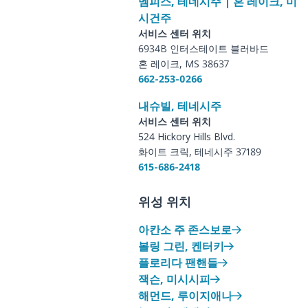
멤피스, 테네시주 | 혼 레이크, 미
시건주
서비스 센터 위치
6934B 인터스테이트 블러바드
혼 레이크, MS 38637
662-253-0266
내슈빌, 테네시주
서비스 센터 위치
524 Hickory Hills Blvd.
화이트 크릭, 테네시주 37189
615-686-2418
위성 위치
아칸소 주 존스보로
볼링 그린, 켄터키
플로리다 팬핸들
잭슨, 미시시피
해먼드, 루이지애나