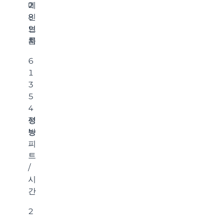
메
2
인
8
브
인
룸
치
6
1
3
5
4
성
평
능
방
피
트
/
시
간
2