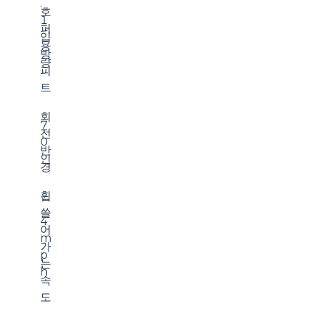
.
호
1
퍼
입
용
방
량
피
트
회
7
전
0
반
인
경
휩
쓸
4
어
m
가
p
는
h
속
도