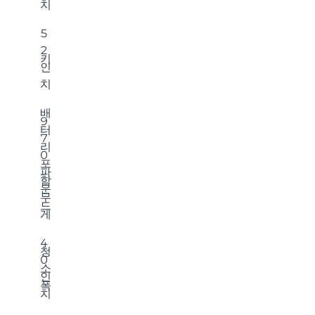
치
5
2
키
인
치
배
9
터
7
리
0
포
파
함
운
무
드
게
4
청
0
소
인
폭
치