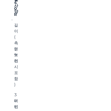
4
사
0
양
R
길
이
(
측
면
5
브
9
러
인
시
포
함
)
3
너
8
비
인