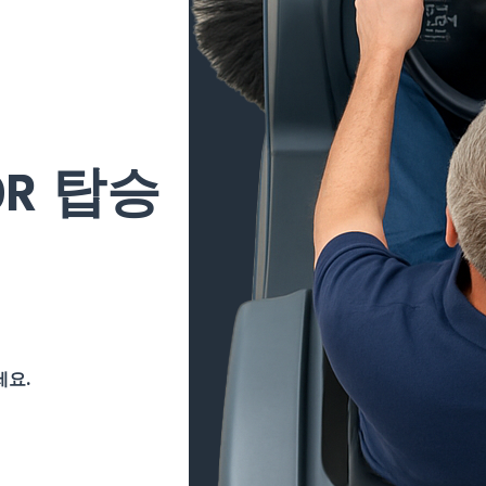
0R 탑승
세요.