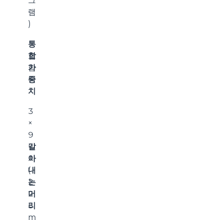
그
램
)
통
합
포
가
함
중
된
치
3
×
9
갈
인
아
치
내
(
는
2
머
2
리
5
m