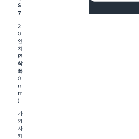
S
7
2
0
인
치
연
(
삭
5
폭
1
0
m
m
)
가
와
사
키