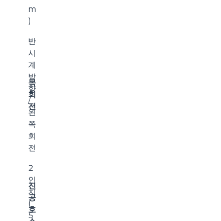
m
)
반
시
계
방
목
향
회
/
전
왼
쪽
회
전
2
인
진
치
공
(
호
5