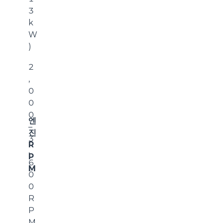
3
k
W
)
2
,
0
0
0
엔
–
진
3
R
,
P
6
M
0
0
R
P
M