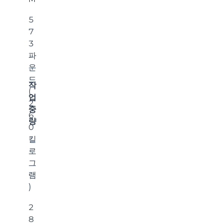
5
7
3
파
운
드
작
(
업
2
중
6
량
0
킬
로
그
램
)
2
8