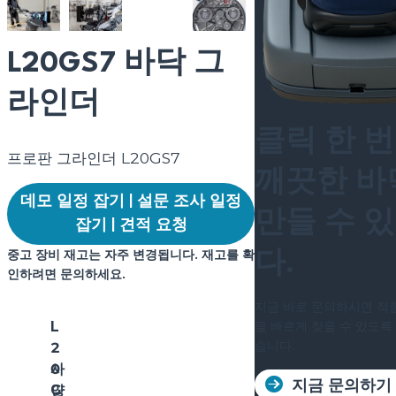
L20GS7 바닥 그
라인더
클릭 한 
프로판 그라인더 L20GS7
깨끗한 바
데모 일정 잡기 | 설문 조사 일정
만들 수 
잡기 | 견적 요청
중고 장비 재고는 자주 변경됩니다. 재고를 확
다.
인하려면 문의하세요.
지금 바로 문의하시면 적
을 빠르게 찾을 수 있도
L
습니다.
2
사
0
지금 문의하기
양
G