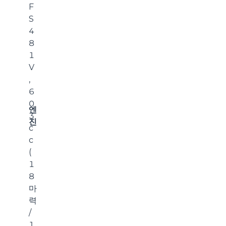
F
S
4
8
1
V
,
6
0
엔
3
진
c
c
(
1
8
마
력
/
1