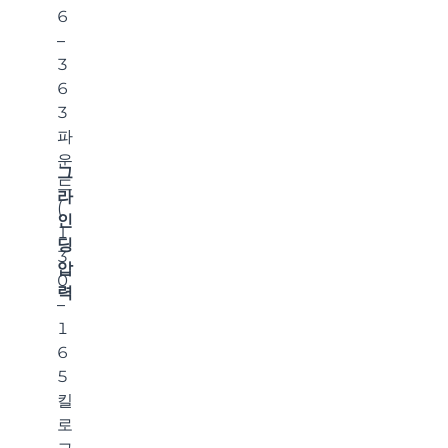
6
–
3
6
3
파
운
그
드
라
(
인
1
딩
3
압
0
력
–
1
6
5
킬
로