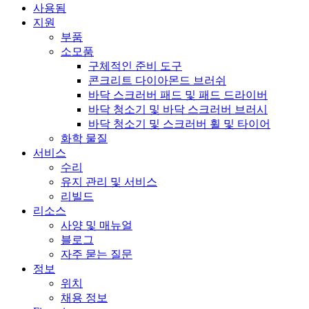
사용됨
지원
부품
소모품
구체적인 준비 도구
콘크리트 다이아몬드 브러쉬
바닥 스크러버 패드 및 패드 드라이버
바닥 청소기 및 바닥 스크러버 브러시
바닥 청소기 및 스크러버 휠 및 타이어
화학 물질
서비스
수리
유지 관리 및 서비스
리빌드
리소스
사양 및 매뉴얼
블로그
자주 묻는 질문
정보
위치
채용 정보