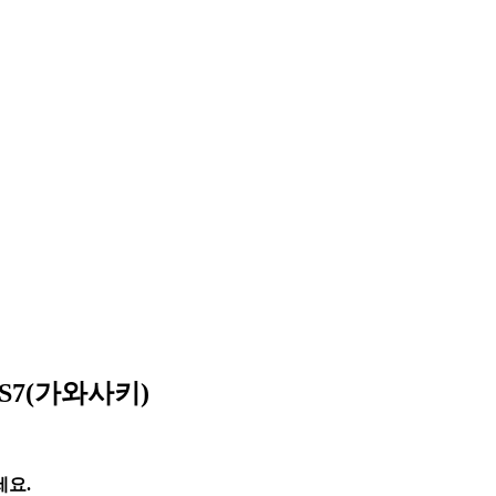
GS7(가와사키)
세요.