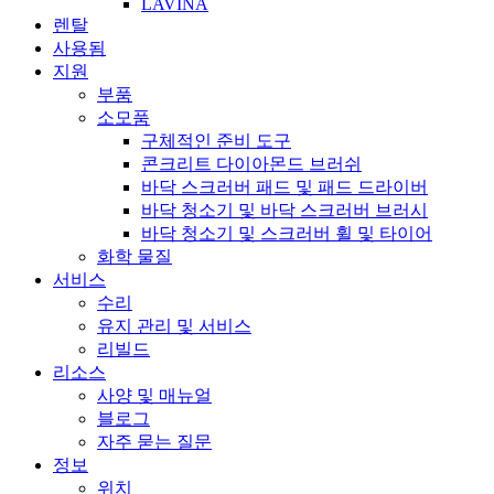
LAVINA
렌탈
사용됨
지원
부품
소모품
구체적인 준비 도구
콘크리트 다이아몬드 브러쉬
바닥 스크러버 패드 및 패드 드라이버
바닥 청소기 및 바닥 스크러버 브러시
바닥 청소기 및 스크러버 휠 및 타이어
화학 물질
서비스
수리
유지 관리 및 서비스
리빌드
리소스
사양 및 매뉴얼
블로그
자주 묻는 질문
정보
위치