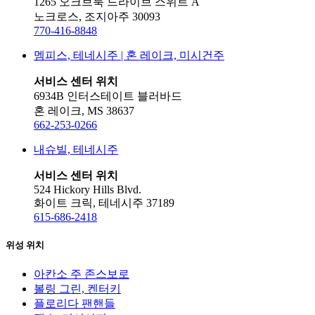
1265 오크브룩 드라이브 스위트 A
노크로스, 조지아주 30093
770-416-8848
멤피스, 테네시주 | 혼 레이크, 미시건주
서비스 센터 위치
6934B 인터스테이트 블러바드
혼 레이크, MS 38637
662-253-0266
내슈빌, 테네시주
서비스 센터 위치
524 Hickory Hills Blvd.
화이트 크릭, 테네시주 37189
615-686-2418
위성 위치
아칸소 주 존스보로
볼링 그린, 켄터키
플로리다 팬핸들