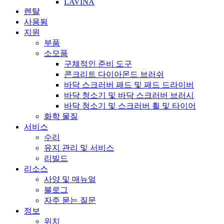
LAVINA
렌탈
사용됨
지원
부품
소모품
구체적인 준비 도구
콘크리트 다이아몬드 브러쉬
바닥 스크러버 패드 및 패드 드라이버
바닥 청소기 및 바닥 스크러버 브러시
바닥 청소기 및 스크러버 휠 및 타이어
화학 물질
서비스
수리
유지 관리 및 서비스
리빌드
리소스
사양 및 매뉴얼
블로그
자주 묻는 질문
정보
위치