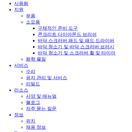
사용됨
지원
부품
소모품
구체적인 준비 도구
콘크리트 다이아몬드 브러쉬
바닥 스크러버 패드 및 패드 드라이버
바닥 청소기 및 바닥 스크러버 브러시
바닥 청소기 및 스크러버 휠 및 타이어
화학 물질
서비스
수리
유지 관리 및 서비스
리빌드
리소스
사양 및 매뉴얼
블로그
자주 묻는 질문
정보
위치
채용 정보