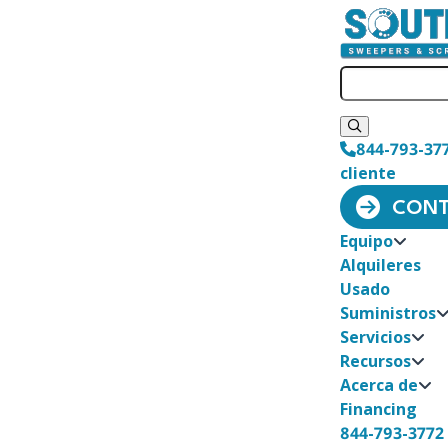
844-793-37
cliente
CONT
Equipo
Alquileres
Usado
Suministros
Servicios
Recursos
Acerca de
Financing
844-793-3772