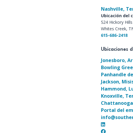
Nashville, T
Ubicación del c
524 Hickory Hills
Whites Creek, T
615-686-2418
Ubicaciones d
Jonesboro, A
Bowling Gree
Panhandle de
Jackson, Misis
Hammond, Lu
Knoxville, T
Chattanooga
Portal del e
info@southe