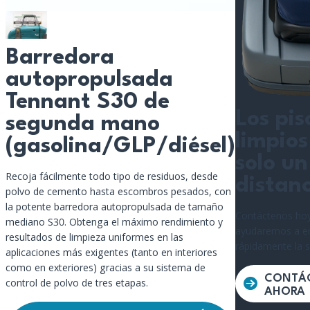
Barredora
autopropulsada
Tennant S30 de
Los pis
segunda mano
limpios
(gasolina/GLP/diésel)
solo un
Recoja fácilmente todo tipo de residuos, desde
distanc
polvo de cemento hasta escombros pesados, con
la potente barredora autopropulsada de tamaño
Contáctenos hoy
mediano S30. Obtenga el máximo rendimiento y
ayudaremos a e
resultados de limpieza uniformes en las
rápidamente la 
aplicaciones más exigentes (tanto en interiores
como en exteriores) gracias a su sistema de
CONTÁ
control de polvo de tres etapas.
AHORA