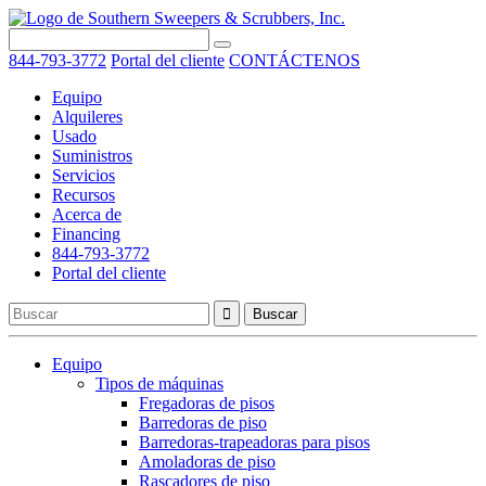
844-793-3772
Portal del cliente
CONTÁCTENOS
Equipo
Alquileres
Usado
Suministros
Servicios
Recursos
Acerca de
Financing
844-793-3772
Portal del cliente
Equipo
Tipos de máquinas
Fregadoras de pisos
Barredoras de piso
Barredoras-trapeadoras para pisos
Amoladoras de piso
Rascadores de piso