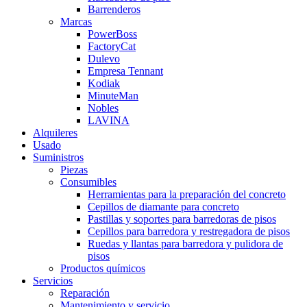
Barrenderos
Marcas
PowerBoss
FactoryCat
Dulevo
Empresa Tennant
Kodiak
MinuteMan
Nobles
LAVINA
Alquileres
Usado
Suministros
Piezas
Consumibles
Herramientas para la preparación del concreto
Cepillos de diamante para concreto
Pastillas y soportes para barredoras de pisos
Cepillos para barredora y restregadora de pisos
Ruedas y llantas para barredora y pulidora de
pisos
Productos químicos
Servicios
Reparación
Mantenimiento y servicio