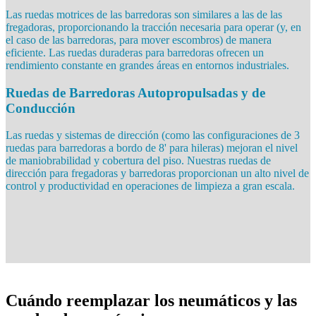
pinchazos, pero pueden resultar en un manejo más firme y
Las ruedas motrices de las barredoras son similares a las de las
desgastarse de manera diferente bajo diferentes cargas y condiciones
fregadoras, proporcionando la tracción necesaria para operar (y, en
de operación.
el caso de las barredoras, para mover escombros) de manera
eficiente. Las ruedas duraderas para barredoras ofrecen un
Los neumáticos sólidos para fregadoras de suelos son la opción
rendimiento constante en grandes áreas en entornos industriales.
preferida de la mayoría de los limpiadores y establecimientos debido
a su durabilidad y resistencia a los pinchazos. A diferencia de las
Ruedas de Barredoras Autopropulsadas y de
opciones neumáticas, estos neumáticos no neumáticos para
Conducción
fregadoras de suelos proporcionan una solución estable y rentable
para entornos de limpieza interiores.
Las ruedas y sistemas de dirección (como las configuraciones de 3
Los neumáticos de caucho macizo son la opción más robusta dentro
ruedas para barredoras a bordo de 8' para hileras) mejoran el nivel
de esta categoría, lo que los hace ideales para aplicaciones de uso
de maniobrabilidad y cobertura del piso. Nuestras ruedas de
rudo. Las opciones de neumáticos de poliuretano macizo para
dirección para fregadoras y barredoras proporcionan un alto nivel de
fregadoras, por otro lado, ofrecen una construcción ligera, mayor
control y productividad en operaciones de limpieza a gran escala.
capacidad de carga, baja resistencia a la rodadura y excelente
resistencia química, lo que las hace perfectas para superficies
interiores lisas. También tienden a durar significativamente más que
los neumáticos de caucho tradicionales, lo que las convierte en una
sólida inversión a largo plazo.
Muchas de estas opciones también están disponibles como
neumáticos que no dejan marca, los cuales se prefieren para evitar
marcas negras y mantener superficies de piso limpias y
Cuándo reemplazar los neumáticos y las
profesionales.