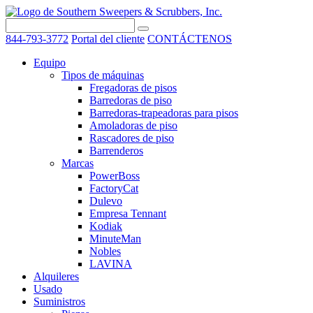
844-793-3772
Portal del cliente
CONTÁCTENOS
Equipo
Tipos de máquinas
Fregadoras de pisos
Barredoras de piso
Barredoras-trapeadoras para pisos
Amoladoras de piso
Rascadores de piso
Barrenderos
Marcas
PowerBoss
FactoryCat
Dulevo
Empresa Tennant
Kodiak
MinuteMan
Nobles
LAVINA
Alquileres
Usado
Suministros