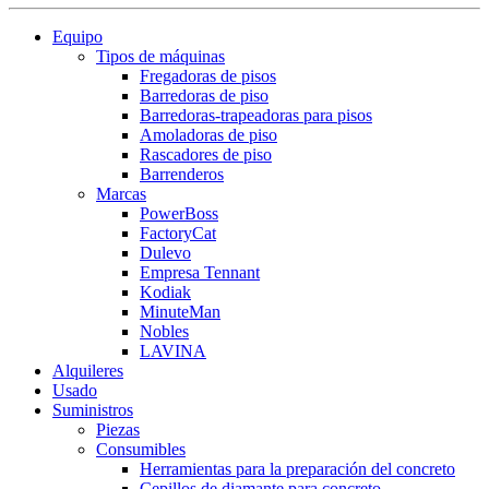
Equipo
Tipos de máquinas
Fregadoras de pisos
Barredoras de piso
Barredoras-trapeadoras para pisos
Amoladoras de piso
Rascadores de piso
Barrenderos
Marcas
PowerBoss
FactoryCat
Dulevo
Empresa Tennant
Kodiak
MinuteMan
Nobles
LAVINA
Alquileres
Usado
Suministros
Piezas
Consumibles
Herramientas para la preparación del concreto
Cepillos de diamante para concreto