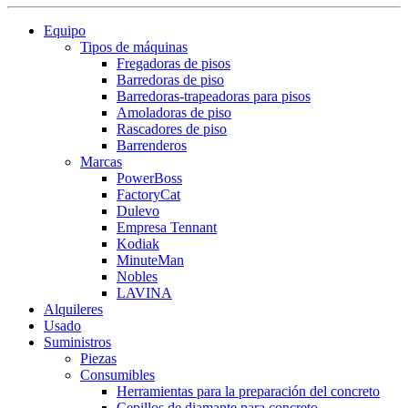
Equipo
Tipos de máquinas
Fregadoras de pisos
Barredoras de piso
Barredoras-trapeadoras para pisos
Amoladoras de piso
Rascadores de piso
Barrenderos
Marcas
PowerBoss
FactoryCat
Dulevo
Empresa Tennant
Kodiak
MinuteMan
Nobles
LAVINA
Alquileres
Usado
Suministros
Piezas
Consumibles
Herramientas para la preparación del concreto
Cepillos de diamante para concreto