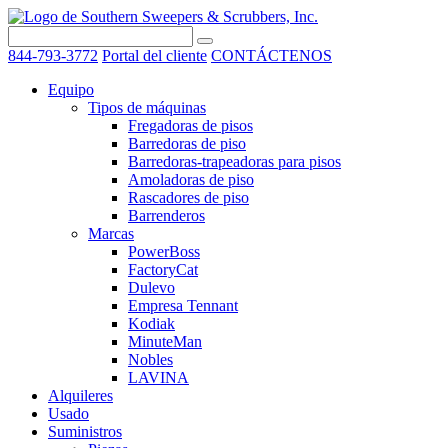
844-793-3772
Portal del cliente
CONTÁCTENOS
Equipo
Tipos de máquinas
Fregadoras de pisos
Barredoras de piso
Barredoras-trapeadoras para pisos
Amoladoras de piso
Rascadores de piso
Barrenderos
Marcas
PowerBoss
FactoryCat
Dulevo
Empresa Tennant
Kodiak
MinuteMan
Nobles
LAVINA
Alquileres
Usado
Suministros