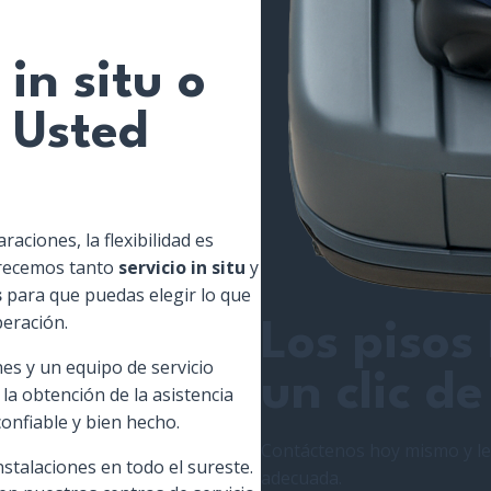
 in situ o
. Usted
aciones, la flexibilidad es
frecemos tanto
servicio in situ
y
s
para que puedas elegir lo que
peración.
Los pisos
es y un equipo de servicio
un clic de
 la obtención de la asistencia
confiable y bien hecho.
Contáctenos hoy mismo y le
instalaciones en todo el sureste.
adecuada.