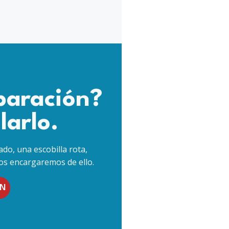
paración?
larlo.
do, una escobilla rota,
os encargaremos de ello.
ÓN