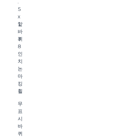
.
5
x
앞
1
바
.
퀴
3
8
인
치
논
마
킹
휠
무
표
시
바
퀴