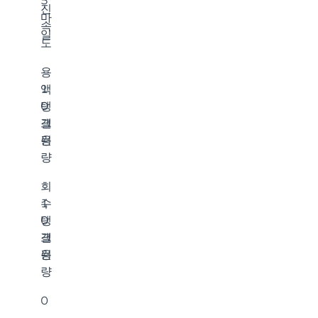
5
진
마
속
일
도
용
액
1
탱
0
크
갤
용
런
량
회
수
1
탱
0
크
갤
용
런
량
0
–