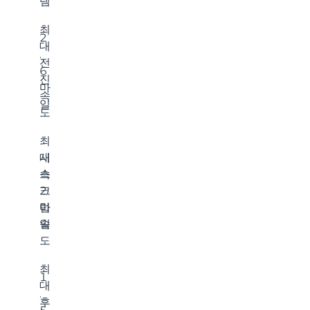
템
최
2
대
.
전
6
진
마
속
일
도
최
대
시
스
속
크
2
럽
마
속
일
도
최
1
대
.
후