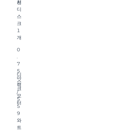
션
치
디
스
크
1
개
0
.
7
5
디
마
스
력
크
/
모
5
터
5
9
와
트