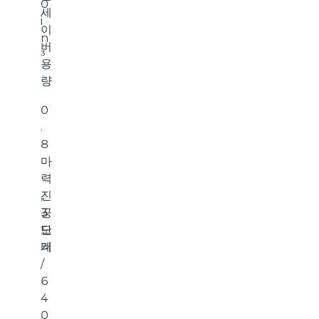
0
세
i
이
n
버
³
용
량
0
.
8
마
력
진
,
공
3
모
단
터
계
/
6
4
0