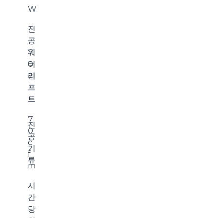
W
진
공
워
7
터
0
리
인
프
트
7
진
0
공
c
기
f
류
m
시
간
당