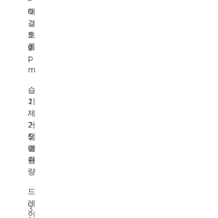
해
0
결
.
흐
5
름
g
p
m
습
기
1
제
.
거
2
챔
5
버
갤
용
런
량
드
레
3
인