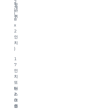
2
뒷
개
바
(
퀴
8
x
2
인
치
)
1
7
인
치
또
디
는
스
2
크
0
옵
인