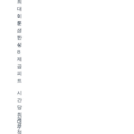
최
대
이
1
론
5
생
,
산
7
성
4
8
제
곱
피
트
시
간
당
최
실
대
용
7
적