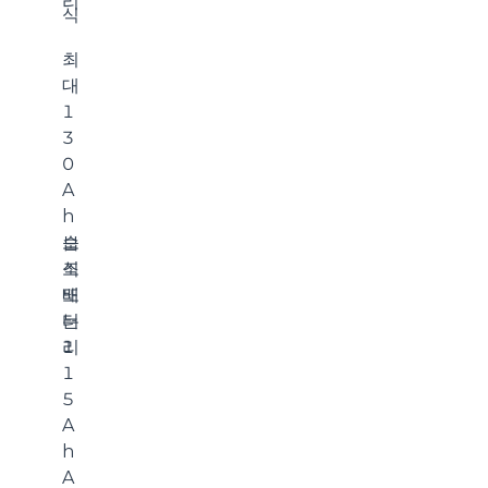
리
식
최
대
1
3
0
A
h
보
습
조
식
배
또
터
는
리
1
1
5
A
h
A