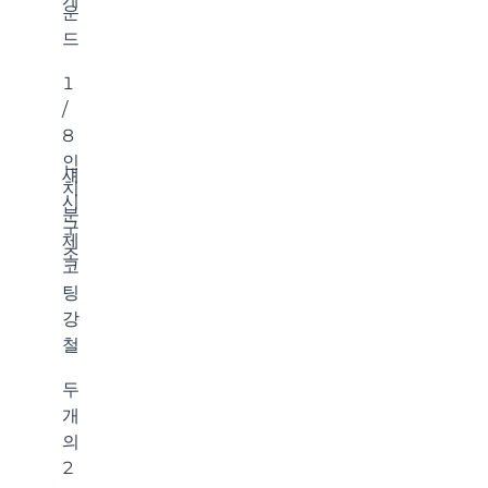
운
드
1
/
8
인
섀
치
시
분
구
체
조
코
팅
강
철
두
개
의
2