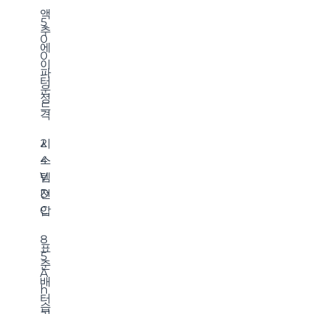
액
5
추
0
에
0
이
파
터
운
정
드
격
시
2
스
4
템
V
전
D
압
C
8
표
5
준
A
배
h
터
습