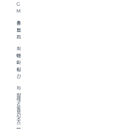
G
M
충
온
전
보
기
드
최
런
대
타
2
임
시
간
차
량
패
구
드
동
보
시
조
스