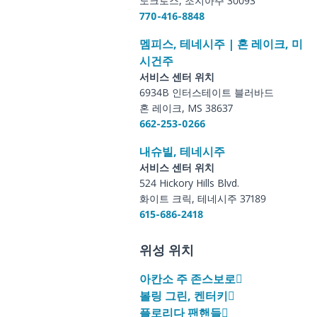
노크로스, 조지아주 30093
770-416-8848
멤피스, 테네시주 | 혼 레이크, 미
시건주
서비스 센터 위치
6934B 인터스테이트 블러바드
혼 레이크, MS 38637
662-253-0266
내슈빌, 테네시주
서비스 센터 위치
524 Hickory Hills Blvd.
화이트 크릭, 테네시주 37189
615-686-2418
위성 위치
아칸소 주 존스보로
볼링 그린, 켄터키
플로리다 팬핸들