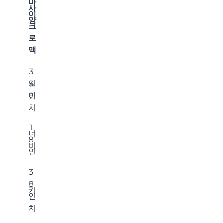
마
사
이
양
크
로
맥
3
길
5
이
인
치
1
너
8
비
인
3
8
키
인
치