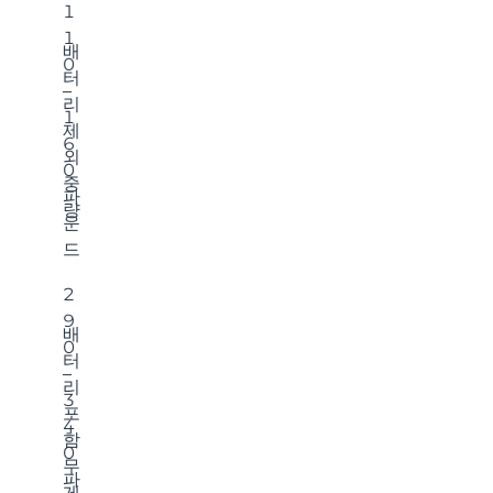
1
1
배
0
터
–
리
1
제
6
외
0
중
파
량
운
드
2
9
배
0
터
–
리
3
포
4
함
0
무
파
게