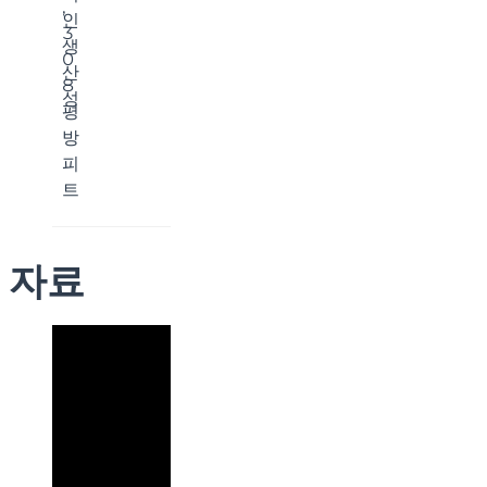
,
인
3
생
0
산
8
성
평
방
피
트
자료