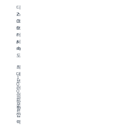
디
스
2
크
0
브
0
러
r
시
p
속
m
도
최
대
1
브
0
러
0
쉬
파
하
운
향
드
압
력