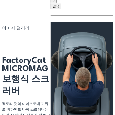
이미지 갤러리
FactoryCat
MICROMAG
보행식 스크
러버
팩토리 캣의 마이크로매그 워
크 비하인드 바닥 스크러버는
이미 잘 알려진 팩토리 캣 매그