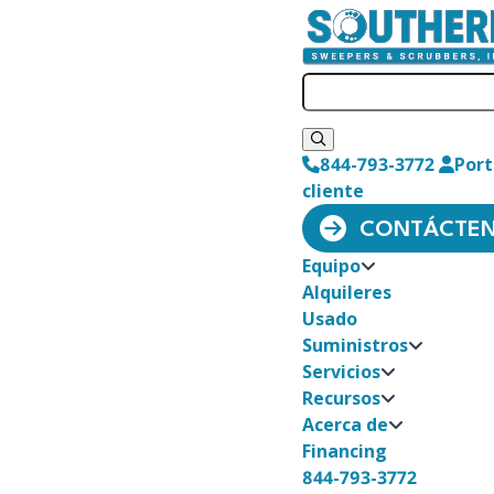
844-793-3772
Port
cliente
CONTÁCTE
Equipo
Alquileres
Usado
Suministros
Servicios
Recursos
Acerca de
Financing
844-793-3772