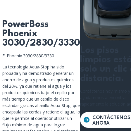
PowerBoss
Phoenix
3030/2830/3330
Los pisos
El Phoenix 3030/2830/3330
limpios est
La tecnología Aqua-Stop ha sido
solo un clic
probada y ha demostrado generar un
distancia.
ahorro de agua y productos químicos
del 20%, ya que retiene el agua y los
Contáctenos hoy mismo y 
productos químicos bajo el cepillo por
ayudaremos a encontrar
más tiempo que un cepillo de disco
rápidamente la solución a
estándar gracias al anillo Aqua-Stop, que
encapsula las cerdas y retiene el agua, lo
CONTÁCTENOS
que le permite al operador utilizar un
AHORA
flujo mínimo de agua para lograr