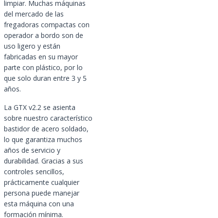
limpiar. Muchas máquinas
del mercado de las
fregadoras compactas con
operador a bordo son de
uso ligero y están
fabricadas en su mayor
parte con plástico, por lo
que solo duran entre 3 y 5
años.
La GTX v2.2 se asienta
sobre nuestro característico
bastidor de acero soldado,
lo que garantiza muchos
años de servicio y
durabilidad. Gracias a sus
controles sencillos,
prácticamente cualquier
persona puede manejar
esta máquina con una
formación mínima.