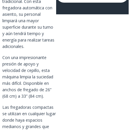
tradicional. Con esta
fregadora automática con
asiento, su personal
limpiará una mayor
superficie durante su turno
y aún tendrá tiempo y
energía para realizar tareas
adicionales.
Con una impresionante
presión de apoyo y
velocidad de cepillo, esta
máquina limpia la suciedad
más difícil. Disponible en
anchos de fregado de 26”
(68 cm) a 33” (84 cm).
Las fregadoras compactas
se utilizan en cualquier lugar
donde haya espacios
medianos y grandes que