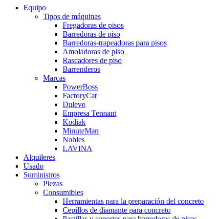
Equipo
Tipos de máquinas
Fregadoras de pisos
Barredoras de piso
Barredoras-trapeadoras para pisos
Amoladoras de piso
Rascadores de piso
Barrenderos
Marcas
PowerBoss
FactoryCat
Dulevo
Empresa Tennant
Kodiak
MinuteMan
Nobles
LAVINA
Alquileres
Usado
Suministros
Piezas
Consumibles
Herramientas para la preparación del concreto
Cepillos de diamante para concreto
Pastillas y soportes para barredoras de pisos