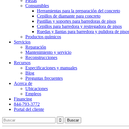
Piezas
Consumibles
Herramientas para la preparación del concreto
Cepillos de diamante para concreto
Pastillas y soportes para barredoras de pisos
Cepillos para barredora y restregadora de pisos
Ruedas y llantas para barredora y pulidora de piso
Productos químicos
Servicios
Reparación
Mantenimiento y servicio
Reconstrucciones
Recursos
Especificaciones y manuales
Blog
Preguntas frecuentes
Acerca de
Ubicaciones
Empleos
Financing
844-793-3772
Portal del cliente