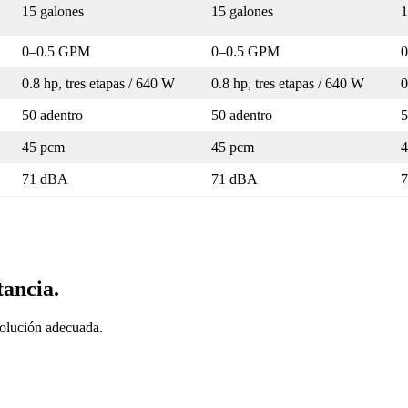
15 galones
15 galones
1
0–0.5 GPM
0–0.5 GPM
0.8 hp, tres etapas / 640 W
0.8 hp, tres etapas / 640 W
0
50 adentro
50 adentro
5
45 pcm
45 pcm
4
71 dBA
71 dBA
tancia.
olución adecuada.