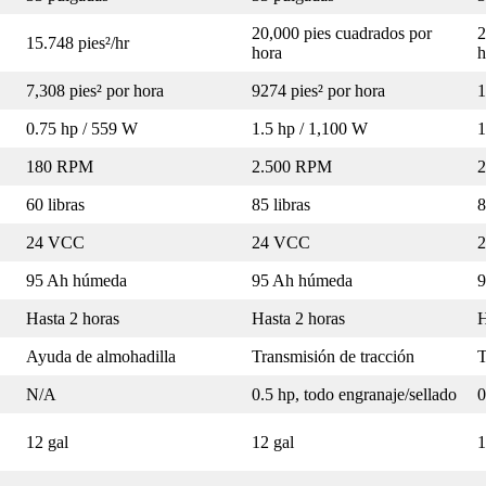
20,000 pies cuadrados por
2
15.748 pies²/hr
hora
h
7,308 pies² por hora
9274 pies² por hora
1
0.75 hp / 559 W
1.5 hp / 1,100 W
1
180 RPM
2.500 RPM
60 libras
85 libras
8
24 VCC
24 VCC
95 Ah húmeda
95 Ah húmeda
9
Hasta 2 horas
Hasta 2 horas
H
Ayuda de almohadilla
Transmisión de tracción
T
N/A
0.5 hp, todo engranaje/sellado
0
12 gal
12 gal
1