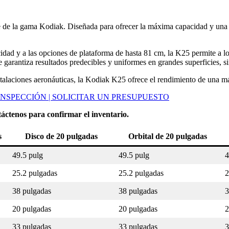
 de la gama Kodiak. Diseñada para ofrecer la máxima capacidad y una au
idad y a las opciones de plataforma de hasta 81 cm, la K25 permite a l
e garantiza resultados predecibles y uniformes en grandes superficies, si
instalaciones aeronáuticas, la Kodiak K25 ofrece el rendimiento de una 
SPECCIÓN | SOLICITAR UN PRESUPUESTO
áctenos para confirmar el inventario.
s
Disco de 20 pulgadas
Orbital de 20 pulgadas
49.5 pulg
49.5 pulg
4
25.2 pulgadas
25.2 pulgadas
2
38 pulgadas
38 pulgadas
3
20 pulgadas
20 pulgadas
2
33 pulgadas
33 pulgadas
3