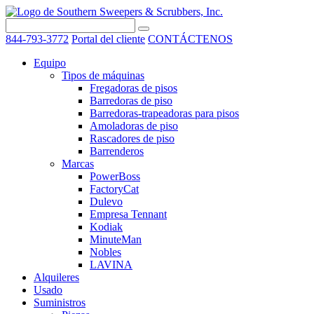
844-793-3772
Portal del cliente
CONTÁCTENOS
Equipo
Tipos de máquinas
Fregadoras de pisos
Barredoras de piso
Barredoras-trapeadoras para pisos
Amoladoras de piso
Rascadores de piso
Barrenderos
Marcas
PowerBoss
FactoryCat
Dulevo
Empresa Tennant
Kodiak
MinuteMan
Nobles
LAVINA
Alquileres
Usado
Suministros